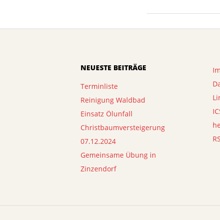
05
NEUESTE BEITRÄGE
I
D
Terminliste
Li
Reinigung Waldbad
IC
Einsatz Ölunfall
h
Christbaumversteigerung
R
07.12.2024
Gemeinsame Übung in
Zinzendorf