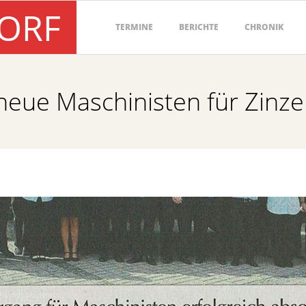
DORF
Primary
TERMINE
BERICHTE
CHRONIK
Navigation
Menu
neue Maschinisten für Zinz