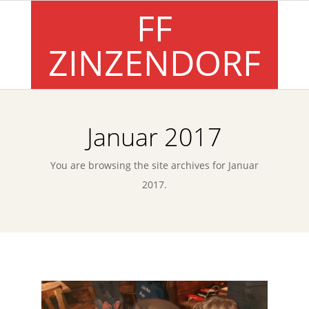
Skip
FF
to
ZINZENDORF
content
Primary
Navigation
Januar 2017
Menu
You are browsing the site archives for Januar
2017.