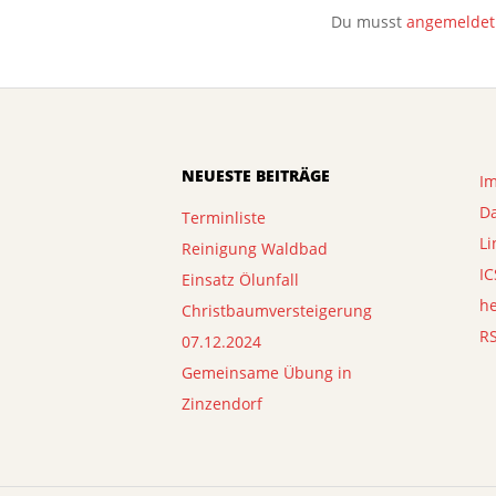
Du musst
angemeldet
NEUESTE BEITRÄGE
I
D
Terminliste
Li
Reinigung Waldbad
IC
Einsatz Ölunfall
h
Christbaumversteigerung
R
07.12.2024
Gemeinsame Übung in
Zinzendorf