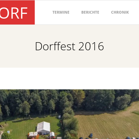
DORF
Primary
TERMINE
BERICHTE
CHRONIK
Navigation
Menu
Dorffest 2016