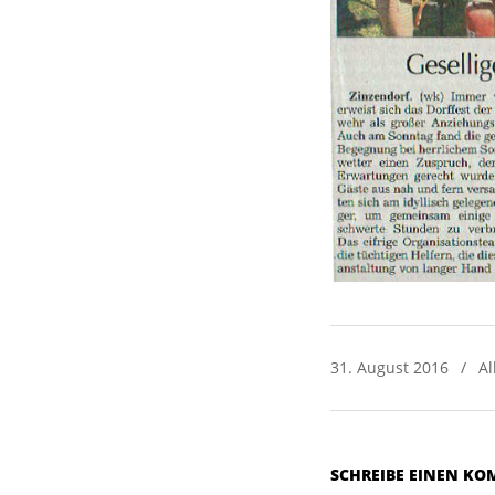
2016-
31. August 2016
Al
08-
31
SCHREIBE EINEN K